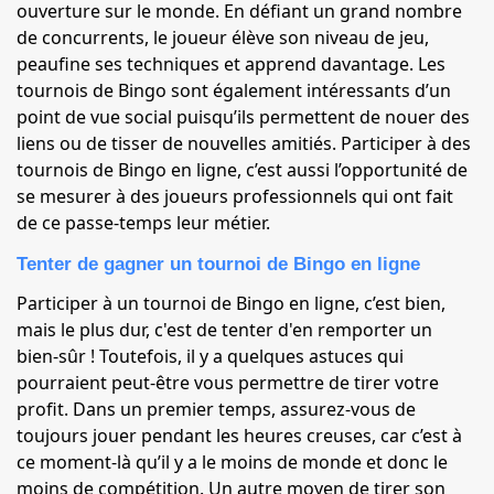
ouverture sur le monde. En défiant un grand nombre
de concurrents, le joueur élève son niveau de jeu,
peaufine ses techniques et apprend davantage. Les
tournois de Bingo sont également intéressants d’un
point de vue social puisqu’ils permettent de nouer des
liens ou de tisser de nouvelles amitiés. Participer à des
tournois de Bingo en ligne, c’est aussi l’opportunité de
se mesurer à des joueurs professionnels qui ont fait
de ce passe-temps leur métier.
Tenter de gagner un tournoi de Bingo en ligne
Participer à un tournoi de Bingo en ligne, c’est bien,
mais le plus dur, c'est de tenter d'en remporter un
bien-sûr ! Toutefois, il y a quelques astuces qui
pourraient peut-être vous permettre de tirer votre
profit. Dans un premier temps, assurez-vous de
toujours jouer pendant les heures creuses, car c’est à
ce moment-là qu’il y a le moins de monde et donc le
moins de compétition. Un autre moyen de tirer son