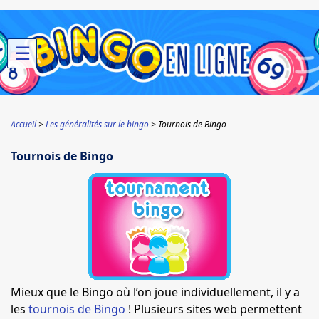
☰
Accueil
Les généralités sur le bingo
Tournois de Bingo
Tournois de Bingo
Mieux que le Bingo où l’on joue individuellement, il y a
les
tournois de Bingo
! Plusieurs sites web permettent