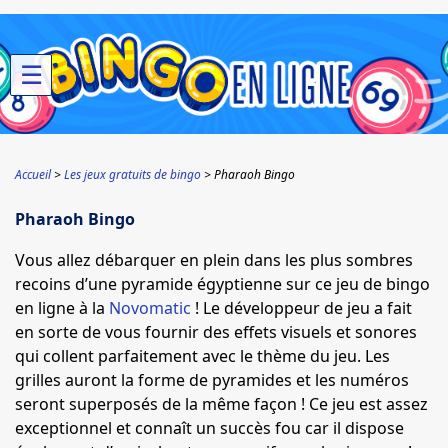
☰
Accueil
Les jeux gratuits de bingo
Pharaoh Bingo
Pharaoh Bingo
Vous allez débarquer en plein dans les plus sombres
recoins d’une pyramide égyptienne sur ce jeu de bingo
en ligne à la
Novomatic
! Le développeur de jeu a fait
en sorte de vous fournir des effets visuels et sonores
qui collent parfaitement avec le thème du jeu. Les
grilles auront la forme de pyramides et les numéros
seront superposés de la même façon ! Ce jeu est assez
exceptionnel et connaît un succès fou car il dispose