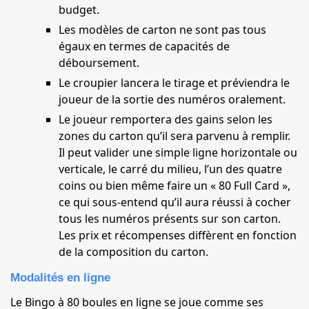
budget.
Les modèles de carton ne sont pas tous
égaux en termes de capacités de
déboursement.
Le croupier lancera le tirage et préviendra le
joueur de la sortie des numéros oralement.
Le joueur remportera des gains selon les
zones du carton qu’il sera parvenu à remplir.
Il peut valider une simple ligne horizontale ou
verticale, le carré du milieu, l’un des quatre
coins ou bien même faire un « 80 Full Card »,
ce qui sous-entend qu’il aura réussi à cocher
tous les numéros présents sur son carton.
Les prix et récompenses diffèrent en fonction
de la composition du carton.
Modalités en ligne
Le Bingo à 80 boules en ligne se joue comme ses